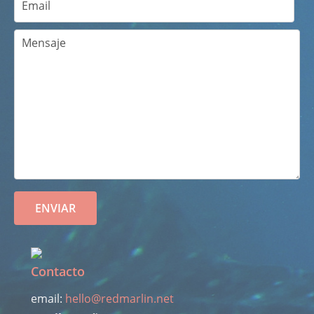
Contacto
email:
hell
o@redmar
lin.net