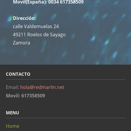
Movil(España): 0034 617358509
Dirección:
calle Valdemuelas 24
49211 Roelos de Sayago
Zamora
CONTACTO
Email:
hol
a@redmar
lin.net
Movil: 617358509
MENU
Home