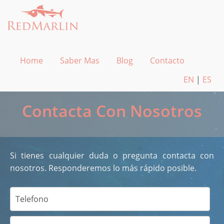
Home
Saber Mas
Blog
Contacto
EN
|
ES
Contacta Con Nosotros
Si tienes cualquier duda o pregunta contacta con
nosotros. Responderemos lo más rápido posible.